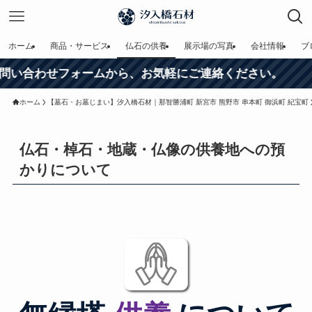
ホーム
商品・サービス
仏石の供養
展示場の写真
会社情報
ブ
ムから、お気軽にご連絡ください。
ホーム
【墓石・お墓じまい】汐入橋石材｜那智勝浦町 新宮市 熊野市 串本町 御浜町 紀宝町
仏石・棹石・地蔵・仏像の供養地への預
かりについて