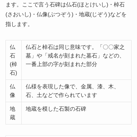
ます。ここで言う石碑は仏石(ほとけいし)・棹石
(さおいし)・仏像(ぶつぞう)・地蔵(じぞう)などを
指します。
仏
仏石と棹石は同じ意味です。「〇〇家之
石
墓」や「戒名が刻まれた墓石」などの、
(棹
一番上部の字が刻まれた部分
石)
仏
仏様を表現した像で、金属、漆、木、
像
石、土などで作られています
地
地蔵を模した石製の石碑
蔵