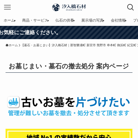
ホーム
商品・サービス
仏石の供養
展示場の写真
会社情報
ブ
連絡ください。
ホーム
【墓石・お墓じまい】汐入橋石材｜那智勝浦町 新宮市 熊野市 串本町 御浜町 紀宝町
お墓じまい・墓石の撤去処分 案内ページ