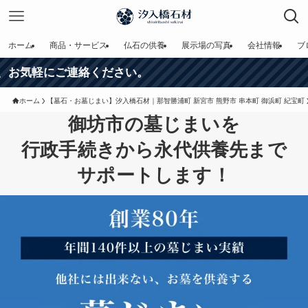
ホーム
商品・サービス
仏石の供養
展示場の写真
会社情報
ブ
絡ください。
ホーム
【墓石・お墓じまい】汐入橋石材｜那智勝浦町 新宮市 熊野市 串本町 御浜町 紀宝町
御坊市の墓じまいを
行政手続きから永代供養先まで
サポートします！