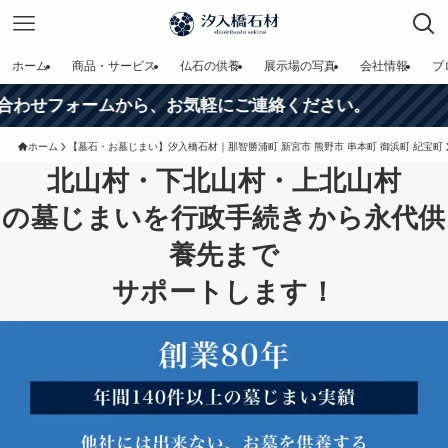
ホーム
商品・サービス
仏石の供養
展示場の写真
会社情報
ブ
ムから、お気軽にご連絡ください。
ホーム
【墓石・お墓じまい】汐入橋石材｜那智勝浦町 新宮市 熊野市 串本町 御浜町 紀宝町
北山村・下北山村・上北山村
の墓じまいを行政手続きから永代供
養先まで
サポートします！