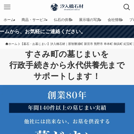
ホーム
商品・サービス
仏石の供養
展示場の写真
会社情報
ブ
軽にご連絡ください。
ホーム
【墓石・お墓じまい】汐入橋石材｜那智勝浦町 新宮市 熊野市 串本町 御浜町 紀宝町
すさみ町の墓じまいを
行政手続きから永代供養先まで
サポートします！